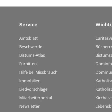
Service
Wichti
Amtsblatt
Caritasv
Beschwerde
Bücherre
Bistums-Atlas
Bistumsa
Fürbitten
Dominfo
Hilfe bei Missbrauch
Dommus
Immobilien
Katholis
Liedvorschläge
Katholi
Mitarbeiterportal
Kirche v
Newsletter
Lebensb