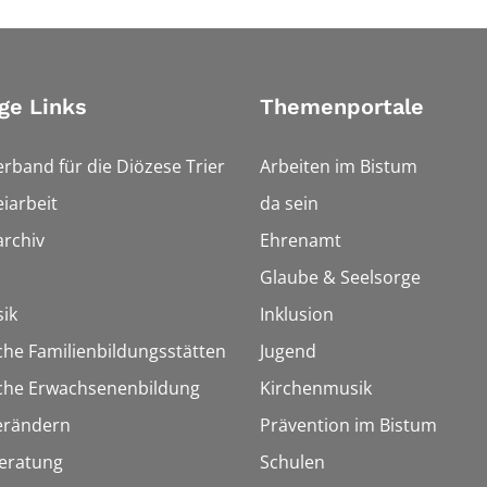
ge Links
Themenportale
erband für die Diözese Trier
Arbeiten im Bistum
iarbeit
da sein
rchiv
Ehrenamt
Glaube & Seelsorge
ik
Inklusion
che Familienbildungsstätten
Jugend
sche Erwachsenenbildung
Kirchenmusik
erändern
Prävention im Bistum
eratung
Schulen