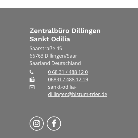
Zentralbüro Dillingen
Sankt Odilia
Saarstraße 45
66763
Dillingen/Saar
Saarland
Deutschland
0 68 31 / 488 12 0
06831 / 488 12 19
sankt-odilia-
dillingen@bistum-trier.de
Bistum Trier auf Instragram
Bistum Trier auf Facebook