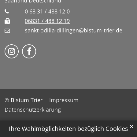
Saarland
Deutschland
0 68 31 / 488 12 0
06831 / 488 12 19
sankt-odilia-dillingen@bistum-trier.de
Bistum Trier auf Instragram
Bistum Trier auf Facebook
© Bistum Trier
Impressum
Datenschutzerklärung
✕
Ihre Wahlmöglichkeiten bezüglich Cookies