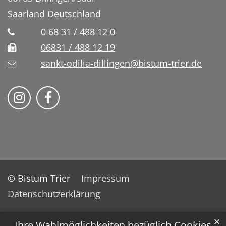
Saarland
Deutschland
0 68 31 / 488 12 0
06831 / 488 12 19
sankt-odilia-dillingen@bistum-trier.de
Bistum Trier auf Instragram
Bistum Trier auf Facebook
© Bistum Trier
Impressum
Datenschutzerklärung
✕
Ihre Wahlmöglichkeiten bezüglich Cookies