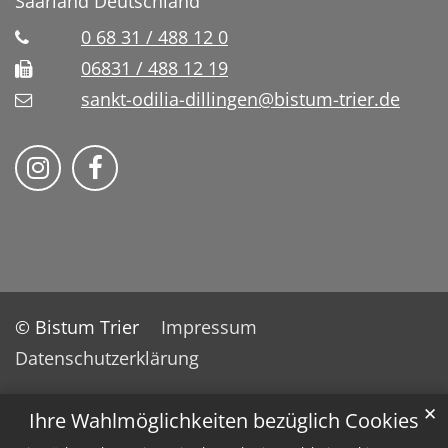
Saarland
Deutschland
0 68 31 / 488 12 0
06831 / 488 12 19
sankt-odilia-dillingen@bistum-trier.de
Bistum Trier auf Instragram
Bistum Trier auf Facebook
© Bistum Trier
Impressum
Datenschutzerklärung
✕
Ihre Wahlmöglichkeiten bezüglich Cookies