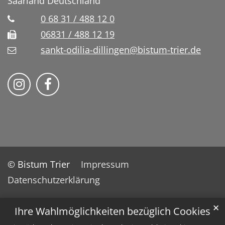
Saarland
Deutschland
0 68 31 / 488 12 0
06831 / 488 12 19
sankt-odilia-dillingen@bistum-trier.de
Bistum Trier auf Instragram
Bistum Trier auf Facebook
© Bistum Trier
Impressum
Datenschutzerklärung
✕
Ihre Wahlmöglichkeiten bezüglich Cookies