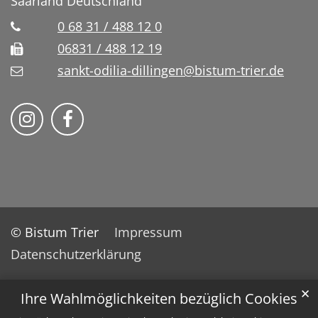
Saarland
Deutschland
0 68 31 / 488 12 0
06831 / 488 12 19
sankt-odilia-dillingen@bistum-trier.de
Bistum Trier auf Instragram
Bistum Trier auf Facebook
© Bistum Trier
Impressum
Datenschutzerklärung
✕
Ihre Wahlmöglichkeiten bezüglich Cookies