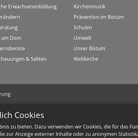
sche Erwachsenenbildung
Kirchenmusik
erändern
Prävention im Bistum
eratung
Schulen
 am Dom
Umwelt
Lerndienste
Unser Bistum
chauungen & Sekten
Weltkirche
ärung
lich Cookies
nis zu bieten. Dazu verwenden wir Cookies, die für das Fu
e zur Anzeige externer Inhalte oder zu anonymen Statisti