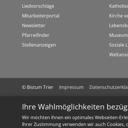
Liedvorschläge
Katholi
Mitarbeiterportal
Kirche v
Newsletter
Lebensb
Pfarreifinder
Museum
Stellenanzeigen
Soziale 
Weltans
© Bistum Trier
Impressum
Datenschutzerkl
Ihre Wahlmöglichkeiten bezüg
Wir möchten Ihnen ein optimales Webseiten-Erleb
Ihrer Zustimmung verwenden wir auch Cookies, di