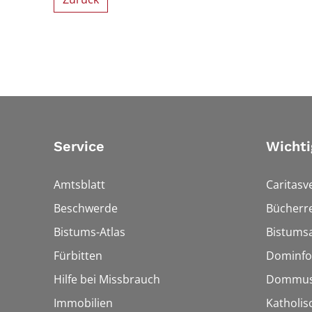
Service
Wichti
Amtsblatt
Caritasv
Beschwerde
Bücherre
Bistums-Atlas
Bistumsa
Fürbitten
Dominfo
Hilfe bei Missbrauch
Dommus
Immobilien
Katholis