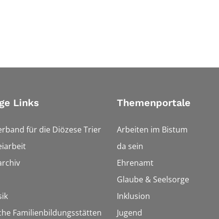
ge Links
Themenportale
erband für die Diözese Trier
Arbeiten im Bistum
iarbeit
da sein
rchiv
Ehrenamt
Glaube & Seelsorge
ik
Inklusion
che Familienbildungsstätten
Jugend