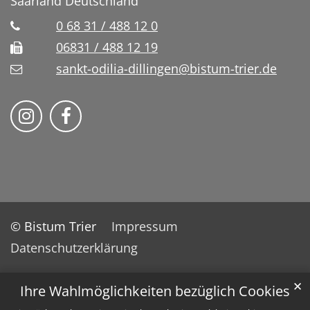
Saarland
Deutschland
0 68 31 / 488 12 0
06831 / 488 12 19
sankt-odilia-dillingen@bistum-trier.de
Bistum Trier auf Instragram
Bistum Trier auf Facebook
© Bistum Trier
Impressum
Datenschutzerklärung
✕
Ihre Wahlmöglichkeiten bezüglich Cookies