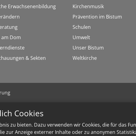
sche Erwachsenenbildung
Kirchenmusik
erändern
Prävention im Bistum
eratung
Schulen
 am Dom
Umwelt
Lerndienste
Unser Bistum
chauungen & Sekten
Weltkirche
ärung
lich Cookies
nis zu bieten. Dazu verwenden wir Cookies, die für das Fu
e zur Anzeige externer Inhalte oder zu anonymen Statisti