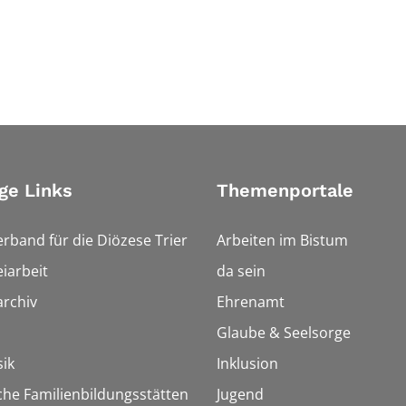
ge Links
Themenportale
erband für die Diözese Trier
Arbeiten im Bistum
iarbeit
da sein
rchiv
Ehrenamt
Glaube & Seelsorge
ik
Inklusion
che Familienbildungsstätten
Jugend