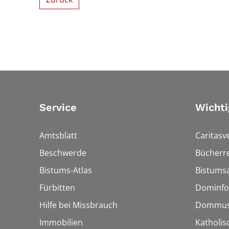
Service
Wichti
Amtsblatt
Caritasv
Beschwerde
Bücherre
Bistums-Atlas
Bistumsa
Fürbitten
Dominfo
Hilfe bei Missbrauch
Dommus
Immobilien
Katholis