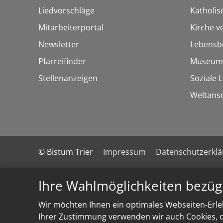
Liedvorschläge
Katholi
Mitarbeiterportal
Kirche v
Newsletter
Lebensb
Pfarreifinder
Museum
Stellenanzeigen
Soziale 
Weltans
© Bistum Trier
Impressum
Datenschutzerkl
Ihre Wahlmöglichkeiten bezüg
Wir möchten Ihnen ein optimales Webseiten-Erleb
Ihrer Zustimmung verwenden wir auch Cookies, di