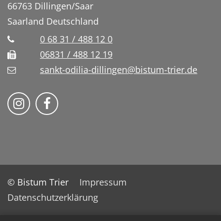
66763
Dillingen/Saar
Saarland
Deutschland
0 68 31 / 488 12 0
06831 / 488 12 19
sankt-odilia-dillingen@bistum-trier.de
Bistum Trier auf Instragram
Bistum Trier auf Facebook
© Bistum Trier
Impressum
Datenschutzerklärung