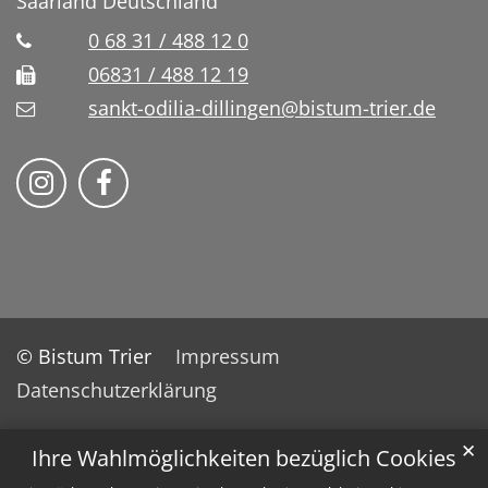
Saarland
Deutschland
0 68 31 / 488 12 0
06831 / 488 12 19
sankt-odilia-dillingen@bistum-trier.de
Bistum Trier auf Instragram
Bistum Trier auf Facebook
© Bistum Trier
Impressum
Datenschutzerklärung
✕
Ihre Wahlmöglichkeiten bezüglich Cookies