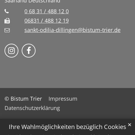
Saarland
Deutschland
0 68 31 / 488 12 0
06831 / 488 12 19
sankt-odilia-dillingen@bistum-trier.de
Bistum Trier auf Instragram
Bistum Trier auf Facebook
© Bistum Trier
Impressum
Datenschutzerklärung
✕
Ihre Wahlmöglichkeiten bezüglich Cookies