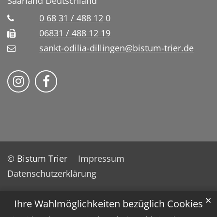
Saarland
Deutschland
0 68 31 / 488 12 0
06831 / 488 12 19
sankt-odilia-dillingen@bistum-trier.de
Bistum Trier auf Instragram
Bistum Trier auf Facebook
© Bistum Trier
Impressum
Datenschutzerklärung
✕
Ihre Wahlmöglichkeiten bezüglich Cookies