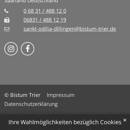
Saarland
Deutschland
0 68 31 / 488 12 0
06831 / 488 12 19
sankt-odilia-dillingen@bistum-trier.de
Bistum Trier auf Instragram
Bistum Trier auf Facebook
© Bistum Trier
Impressum
Datenschutzerklärung
✕
Ihre Wahlmöglichkeiten bezüglich Cookies