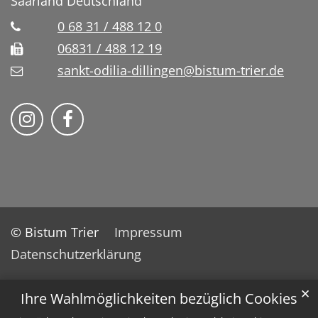
Saarland
Deutschland
0 68 31 / 488 12 0
06831 / 488 12 19
sankt-odilia-dillingen@bistum-trier.de
Bistum Trier auf Instragram
Bistum Trier auf Facebook
© Bistum Trier
Impressum
Datenschutzerklärung
✕
Ihre Wahlmöglichkeiten bezüglich Cookies