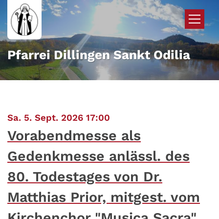
Zum Inhalt springen
Pfarrei Dillingen Sankt Odilia
:
Sa. 5. Sept. 2026 17:00
Vorabendmesse als
Gedenkmesse anlässl. des
80. Todestages von Dr.
Matthias Prior, mitgest. vom
Kirchenchor "Musica Sacra",