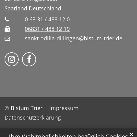
Saarland
Deutschland
0 68 31 / 488 12 0
06831 / 488 12 19
sankt-odilia-dillingen@bistum-trier.de
Bistum Trier auf Instragram
Bistum Trier auf Facebook
© Bistum Trier
Impressum
Datenschutzerklärung
✕
Ihre Wahlmöglichkeiten bezüglich Cookies