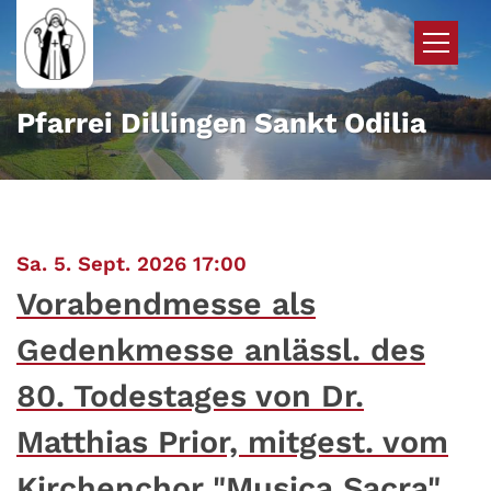
Zum Inhalt springen
Pfarrei Dillingen Sankt Odilia
:
Sa. 5. Sept. 2026 17:00
Vorabendmesse als
Gedenkmesse anlässl. des
80. Todestages von Dr.
Matthias Prior, mitgest. vom
Kirchenchor "Musica Sacra",