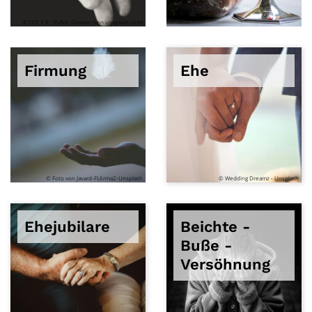
© CC0 1.0 - Public Domain (von unsplash.com)
Firmung
Ehe
© Foto von Javard-FL6rma2-Unsplash
© Wedding Dreamz - Unsplash
Ehejubilare
Beichte -
Buße -
Versöhnung