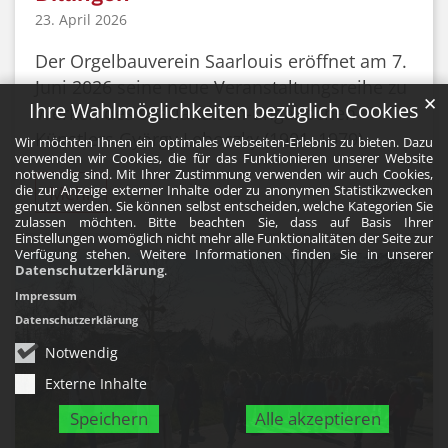
23. April 2026
Der Orgelbauverein Saarlouis eröffnet am 7.
Juni 2026 seine neue Veranstaltungsreihe zu
✕
Ihre Wahlmöglichkeiten bezüglich Cookies
Werken des saarländisch-ungarischen
Künstlers György Lehoczky (1901–1979).
Wir möchten Ihnen ein optimales Webseiten-Erlebnis zu bieten. Dazu
verwenden wir Cookies, die für das Funktionieren unserer Website
notwendig sind. Mit Ihrer Zustimmung verwenden wir auch Cookies,
Mehr
die zur Anzeige externer Inhalte oder zu anonymen Statistikzwecken
genutzt werden. Sie können selbst entscheiden, welche Kategorien Sie
zulassen möchten. Bitte beachten Sie, dass auf Basis Ihrer
Einstellungen womöglich nicht mehr alle Funktionalitäten der Seite zur
Verfügung stehen. Weitere Informationen finden Sie in unserer
Datenschutzerklärung
.
Impressum
Datenschutzerklärung
Notwendig
Externe Inhalte
Speichern
Alle akzeptieren