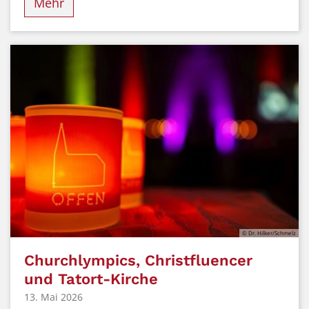
Mehr
© Dr. Hilker/Schmelz
Churchlympics, Christfluencer
und Tatort-Kirche
13. Mai 2026