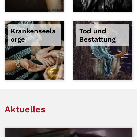
© patty-brito-hw69h0feNyA-unsplash
© Foto von Danie Franco auf Unsplash
Krankenseels
Tod und
orge
Bestattung
© Foto von Matea Gregg auf Unsplash
© Foto von Veit Hammer auf Unsplash
Aktuelles