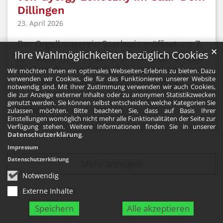
Dillingen
23. April 2026
Der Orgelbauverein Saarlouis eröffnet am 7.
✕
Ihre Wahlmöglichkeiten bezüglich Cookies
Juni 2026 seine neue Veranstaltungsreihe zu
Werken des saarländisch-ungarischen
Wir möchten Ihnen ein optimales Webseiten-Erlebnis zu bieten. Dazu
verwenden wir Cookies, die für das Funktionieren unserer Website
Künstlers György Lehoczky (1901–1979).
notwendig sind. Mit Ihrer Zustimmung verwenden wir auch Cookies,
die zur Anzeige externer Inhalte oder zu anonymen Statistikzwecken
genutzt werden. Sie können selbst entscheiden, welche Kategorien Sie
Mehr
zulassen möchten. Bitte beachten Sie, dass auf Basis Ihrer
Einstellungen womöglich nicht mehr alle Funktionalitäten der Seite zur
Verfügung stehen. Weitere Informationen finden Sie in unserer
Datenschutzerklärung
.
Impressum
Datenschutzerklärung
Mehr anzeigen
Notwendig
Externe Inhalte
Speichern
Alle akzeptieren