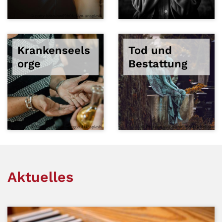
© patty-brito-hw69h0feNyA-unsplash
© Foto von Danie Franco auf Unsplash
Krankenseels
Tod und
orge
Bestattung
© Foto von Matea Gregg auf Unsplash
© Foto von Veit Hammer auf Unsplash
Aktuelles