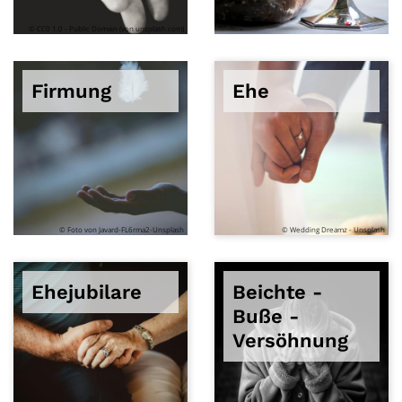
© CC0 1.0 - Public Domain (von unsplash.com)
Firmung
Ehe
© Foto von Javard-FL6rma2-Unsplash
© Wedding Dreamz - Unsplash
Ehejubilare
Beichte -
Buße -
Versöhnung