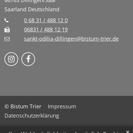
66763
Dillingen/Saar
Saarland
Deutschland
0 68 31 / 488 12 0
06831 / 488 12 19
sankt-odilia-dillingen@bistum-trier.de
Bistum Trier auf Instragram
Bistum Trier auf Facebook
© Bistum Trier
Impressum
Datenschutzerklärung
✕