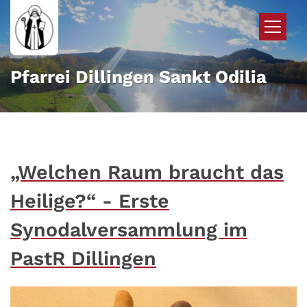
Zum Inhalt springen
Pfarrei Dillingen Sankt Odilia
„Welchen Raum braucht das
Heilige?“ - Erste
Synodalversammlung im
PastR Dillingen