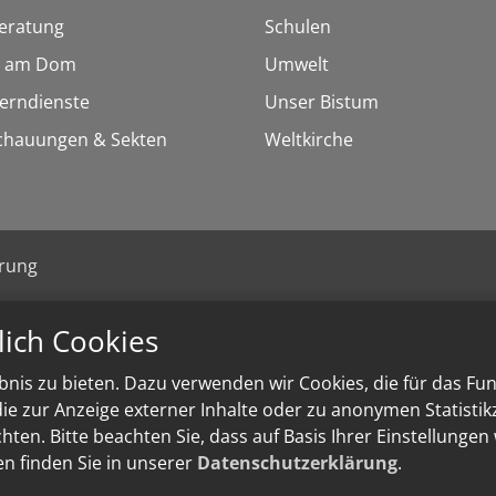
eratung
Schulen
 am Dom
Umwelt
Lerndienste
Unser Bistum
chauungen & Sekten
Weltkirche
ärung
lich Cookies
nis zu bieten. Dazu verwenden wir Cookies, die für das Fu
e zur Anzeige externer Inhalte oder zu anonymen Statisti
ten. Bitte beachten Sie, dass auf Basis Ihrer Einstellungen
en finden Sie in unserer
Datenschutzerklärung
.