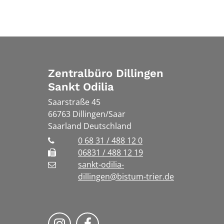
Zentralbüro Dillingen
Sankt Odilia
Saarstraße 45
66763
Dillingen/Saar
Saarland
Deutschland
0 68 31 / 488 12 0
06831 / 488 12 19
sankt-odilia-
dillingen@bistum-trier.de
Bistum Trier auf Instragram
Bistum Trier auf Facebook