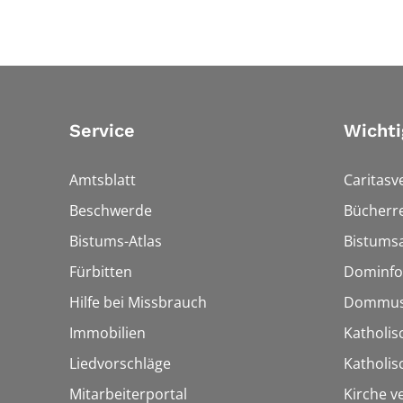
Service
Wichti
Amtsblatt
Caritasv
Beschwerde
Bücherre
Bistums-Atlas
Bistumsa
Fürbitten
Dominfo
Hilfe bei Missbrauch
Dommus
Immobilien
Katholis
Liedvorschläge
Katholi
Mitarbeiterportal
Kirche v