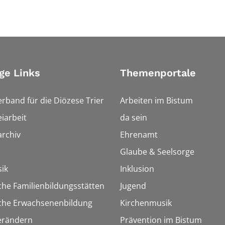
ge Links
Themenportale
erband für die Diözese Trier
Arbeiten im Bistum
iarbeit
da sein
rchiv
Ehrenamt
Glaube & Seelsorge
ik
Inklusion
che Familienbildungsstätten
Jugend
sche Erwachsenenbildung
Kirchenmusik
erändern
Prävention im Bistum