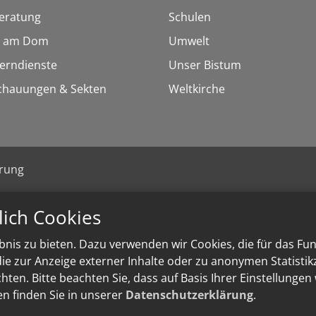
eratung
Schulen
 am Dom
Umwelt
Lerndienste
Unser Bistum
chauungen & Sekten
Weltkirche
ärung
lich Cookies
nis zu bieten. Dazu verwenden wir Cookies, die für das Fu
e zur Anzeige externer Inhalte oder zu anonymen Statisti
ten. Bitte beachten Sie, dass auf Basis Ihrer Einstellungen
en finden Sie in unserer
Datenschutzerklärung
.