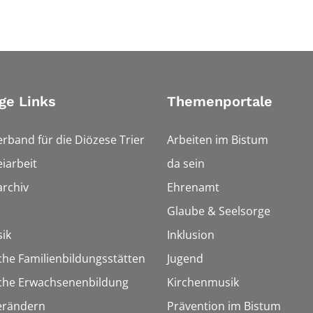
ge Links
Themenportale
erband für die Diözese Trier
Arbeiten im Bistum
iarbeit
da sein
rchiv
Ehrenamt
Glaube & Seelsorge
ik
Inklusion
che Familienbildungsstätten
Jugend
sche Erwachsenenbildung
Kirchenmusik
erändern
Prävention im Bistum