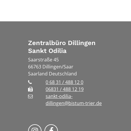
Zentralbüro Dillingen
Sankt Odilia
Saarstraße 45
66763
Dillingen/Saar
Saarland
Deutschland
0 68 31 / 488 12 0
06831 / 488 12 19
sankt-odilia-
dillingen@bistum-trier.de
Bistum Trier auf Instragram
Bistum Trier auf Facebook