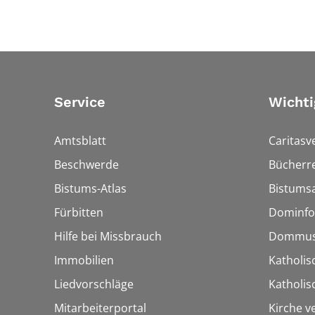
Service
Wichti
Amtsblatt
Caritasv
Beschwerde
Bücherre
Bistums-Atlas
Bistumsa
Fürbitten
Dominfo
Hilfe bei Missbrauch
Dommus
Immobilien
Katholis
Liedvorschläge
Katholi
Mitarbeiterportal
Kirche v